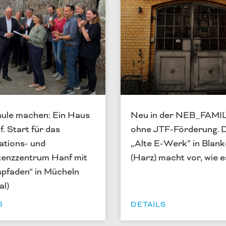
hule machen: Ein Haus
Neu in der NEB_FAMIL
. Start für das
ohne JTF-Förderung. 
ations- und
„Alte E-Werk” in Blan
enzzentrum Hanf mit
(Harz) macht vor, wie e
spfaden“ in Mücheln
al)
S
DETAILS