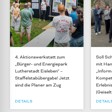
4. Aktionswerkstatt zum
Soll Sc
„Bürger- und Energiepark
mit Hanf
Lutherstadt Eisleben“ –
„Inform
Staffelstabübergabe! Jetzt
Kompet
sind die Planer am Zug
Erlebni
(Geiselt
DETAILS
DETAIL