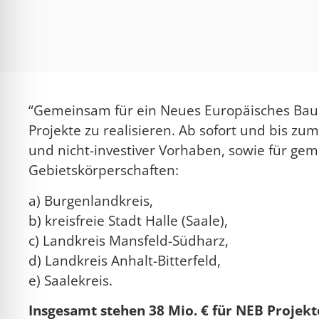
l für Anfallsicherheit
-freundlicher Modus
“Gemeinsam für ein Neues Europäisches Bauha
dheitsmodus
Projekte zu realisieren. Ab sofort und bis zu
und nicht-investiver Vorhaben, sowie für ge
Gebietskörperschaften:
psie-sicherer Modus
a) Burgenlandkreis,
b) kreisfreie Stadt Halle (Saale),
c) Landkreis Mansfeld-Südharz,
d) Landkreis Anhalt-Bitterfeld,
e) Saalekreis.
Insgesamt stehen 38 Mio. € für NEB Projek