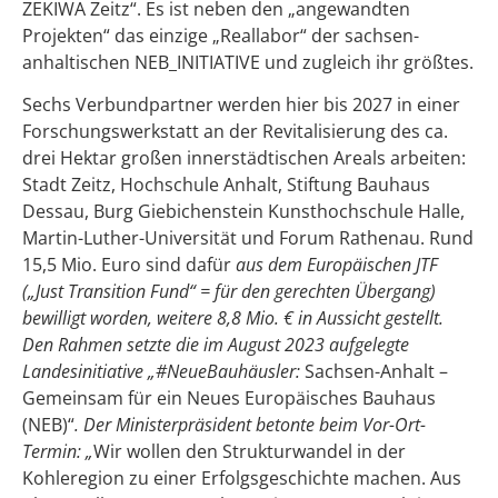
ZEKIWA Zeitz“. Es ist neben den „angewandten
Projekten“ das einzige „Reallabor“ der sachsen-
anhaltischen NEB_INITIATIVE und zugleich ihr größtes.
Sechs Verbundpartner werden hier bis 2027 in einer
Forschungswerkstatt an der Revitalisierung des ca.
drei Hektar großen innerstädtischen Areals arbeiten:
Stadt Zeitz, Hochschule Anhalt, Stiftung Bauhaus
Dessau, Burg Giebichenstein Kunsthochschule Halle,
Martin-Luther-Universität und Forum Rathenau. Rund
15,5 Mio. Euro sind dafür
aus dem Europäischen JTF
(„Just Transition Fund“ = für den gerechten Übergang)
bewilligt worden, weitere 8,8 Mio. € in Aussicht gestellt.
Den Rahmen setzte die im August 2023 aufgelegte
Landesinitiative „#NeueBauhäusler:
Sachsen-Anhalt –
Gemeinsam für ein Neues Europäisches Bauhaus
(NEB)“
. Der Ministerpräsident betonte beim Vor-Ort-
Termin:
„
Wir wollen den Strukturwandel in der
Kohleregion zu einer Erfolgsgeschichte machen. Aus